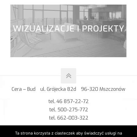
WIZUALIZACJE I PROJEKTY
Cera – Bud ul. Grójecka 82d 96-320 Mszczonów
tel. 46 857-22-72
tel. 500-275-772
tel. 662-003-322
mail: cerabud@vp.pl
Ta strona korzysta z ciasteczek aby świadczyć usługi na